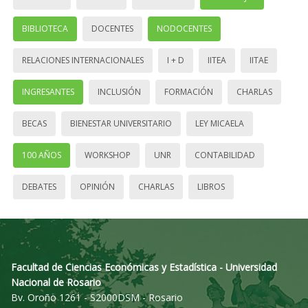
BIBLIOTECA
DOCENTES
NODOCENTES
RELACIONES INTERNACIONALES
I + D
IITEA
IITAE
INGRESANTES
INCLUSIÓN
FORMACIÓN
CHARLAS
BECAS
BIENESTAR UNIVERSITARIO
LEY MICAELA
100 AÑOS
WORKSHOP
UNR
CONTABILIDAD
DEBATES
OPINIÓN
CHARLAS
LIBROS
Facultad de Ciencias Económicas y Estadística - Universidad
Nacional de Rosario
Bv. Oroño 1261 - S2000DSM - Rosario