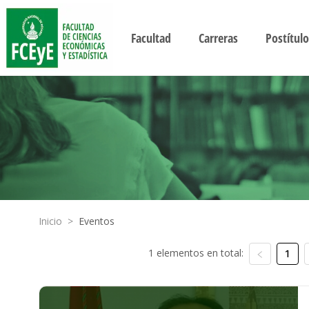
Facultad
Carreras
Postítulo
Inicio
>
Eventos
1 elementos en total:
1