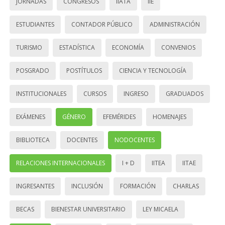
JORNADAS
CONGRESOS
IIATA
IIE
ESTUDIANTES
CONTADOR PÚBLICO
ADMINISTRACIÓN
TURISMO
ESTADÍSTICA
ECONOMÍA
CONVENIOS
POSGRADO
POSTÍTULOS
CIENCIA Y TECNOLOGÍA
INSTITUCIONALES
CURSOS
INGRESO
GRADUADOS
EXÁMENES
GÉNERO
EFEMÉRIDES
HOMENAJES
BIBLIOTECA
DOCENTES
NODOCENTES
RELACIONES INTERNACIONALES
I + D
IITEA
IITAE
INGRESANTES
INCLUSIÓN
FORMACIÓN
CHARLAS
BECAS
BIENESTAR UNIVERSITARIO
LEY MICAELA