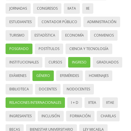
JORNADAS
CONGRESOS
IIATA
IIE
ESTUDIANTES
CONTADOR PÚBLICO
ADMINISTRACIÓN
TURISMO
ESTADÍSTICA
ECONOMÍA
CONVENIOS
POSGRADO
POSTÍTULOS
CIENCIA Y TECNOLOGÍA
INSTITUCIONALES
CURSOS
INGRESO
GRADUADOS
EXÁMENES
GÉNERO
EFEMÉRIDES
HOMENAJES
BIBLIOTECA
DOCENTES
NODOCENTES
RELACIONES INTERNACIONALES
I + D
IITEA
IITAE
INGRESANTES
INCLUSIÓN
FORMACIÓN
CHARLAS
BECAS
BIENESTAR UNIVERSITARIO
LEY MICAELA