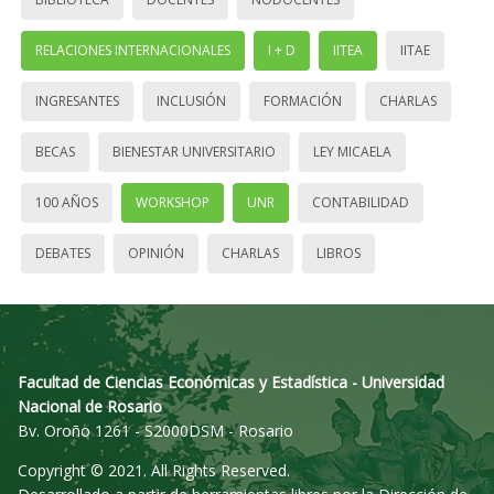
RELACIONES INTERNACIONALES
I + D
IITEA
IITAE
INGRESANTES
INCLUSIÓN
FORMACIÓN
CHARLAS
BECAS
BIENESTAR UNIVERSITARIO
LEY MICAELA
100 AÑOS
WORKSHOP
UNR
CONTABILIDAD
DEBATES
OPINIÓN
CHARLAS
LIBROS
Facultad de Ciencias Económicas y Estadística - Universidad
Nacional de Rosario
Bv. Oroño 1261 - S2000DSM - Rosario
Copyright © 2021. All Rights Reserved.