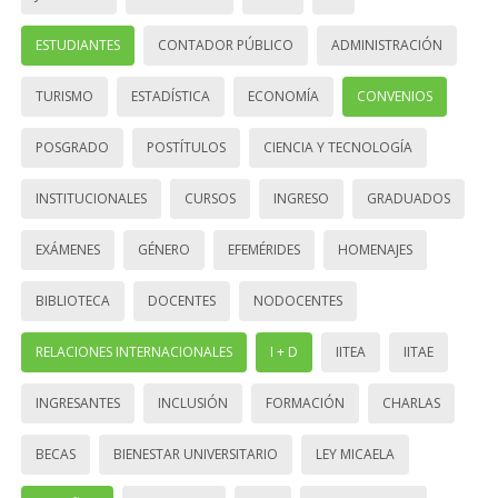
ESTUDIANTES
CONTADOR PÚBLICO
ADMINISTRACIÓN
TURISMO
ESTADÍSTICA
ECONOMÍA
CONVENIOS
POSGRADO
POSTÍTULOS
CIENCIA Y TECNOLOGÍA
INSTITUCIONALES
CURSOS
INGRESO
GRADUADOS
EXÁMENES
GÉNERO
EFEMÉRIDES
HOMENAJES
BIBLIOTECA
DOCENTES
NODOCENTES
RELACIONES INTERNACIONALES
I + D
IITEA
IITAE
INGRESANTES
INCLUSIÓN
FORMACIÓN
CHARLAS
BECAS
BIENESTAR UNIVERSITARIO
LEY MICAELA