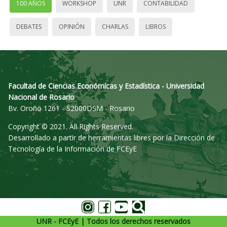
100 AÑOS
WORKSHOP
UNR
CONTABILIDAD
DEBATES
OPINIÓN
CHARLAS
LIBROS
Facultad de Ciencias Económicas y Estadística - Universidad
Nacional de Rosario
Bv. Oroño 1261 - S2000DSM - Rosario
Copyright © 2021. All Rights Reserved.
Desarrollado a partir de herramientas libres por la Dirección de
Tecnología de la Información de FCEyE
UNR - FCEyE | Todos los derechos reservados