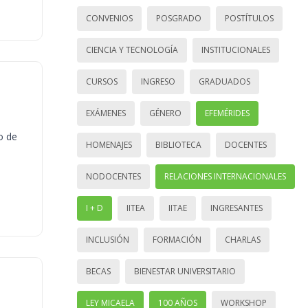
CONVENIOS
POSGRADO
POSTÍTULOS
CIENCIA Y TECNOLOGÍA
INSTITUCIONALES
CURSOS
INGRESO
GRADUADOS
EXÁMENES
GÉNERO
EFEMÉRIDES
o de
HOMENAJES
BIBLIOTECA
DOCENTES
NODOCENTES
RELACIONES INTERNACIONALES
I + D
IITEA
IITAE
INGRESANTES
INCLUSIÓN
FORMACIÓN
CHARLAS
BECAS
BIENESTAR UNIVERSITARIO
LEY MICAELA
100 AÑOS
WORKSHOP