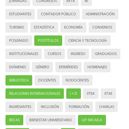
JORNADAS
CONGRESOS
IIATA
IIE
ESTUDIANTES
CONTADOR PÚBLICO
ADMINISTRACIÓN
TURISMO
ESTADÍSTICA
ECONOMÍA
CONVENIOS
POSGRADO
POSTÍTULOS
CIENCIA Y TECNOLOGÍA
INSTITUCIONALES
CURSOS
INGRESO
GRADUADOS
EXÁMENES
GÉNERO
EFEMÉRIDES
HOMENAJES
BIBLIOTECA
DOCENTES
NODOCENTES
RELACIONES INTERNACIONALES
I + D
IITEA
IITAE
INGRESANTES
INCLUSIÓN
FORMACIÓN
CHARLAS
BECAS
BIENESTAR UNIVERSITARIO
LEY MICAELA