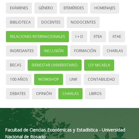
EXÁMENES
GÉNERO
EFEMÉRIDES
HOMENAJES
BIBLIOTECA
DOCENTES
NODOCENTES
RELACIONES INTERNACIONALES
I + D
IITEA
IITAE
INGRESANTES
INCLUSIÓN
FORMACIÓN
CHARLAS
BECAS
BIENESTAR UNIVERSITARIO
LEY MICAELA
100 AÑOS
WORKSHOP
UNR
CONTABILIDAD
DEBATES
OPINIÓN
CHARLAS
LIBROS
Facultad de Ciencias Económicas y Estadística - Universidad
Nacional de Rosario