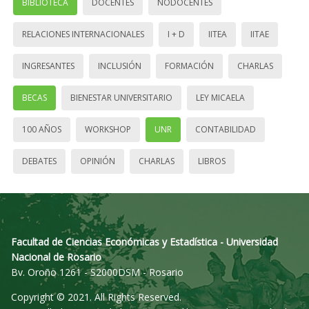
BIBLIOTECA
DOCENTES
NODOCENTES
RELACIONES INTERNACIONALES
I + D
IITEA
IITAE
INGRESANTES
INCLUSIÓN
FORMACIÓN
CHARLAS
BECAS
BIENESTAR UNIVERSITARIO
LEY MICAELA
100 AÑOS
WORKSHOP
UNR
CONTABILIDAD
DEBATES
OPINIÓN
CHARLAS
LIBROS
Facultad de Ciencias Económicas y Estadística - Universidad
Nacional de Rosario
Bv. Oroño 1261 - S2000DSM - Rosario
Copyright © 2021. All Rights Reserved.