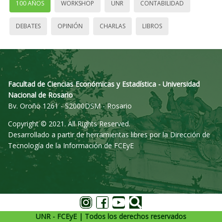
100 AÑOS
WORKSHOP
UNR
CONTABILIDAD
DEBATES
OPINIÓN
CHARLAS
LIBROS
Facultad de Ciencias Económicas y Estadística - Universidad
Nacional de Rosario
Bv. Oroño 1261 - S2000DSM - Rosario
Copyright © 2021. All Rights Reserved.
Desarrollado a partir de herramientas libres por la Dirección de
Tecnología de la Información de FCEyE
UNR - FCEyE | Todos los derechos reservados