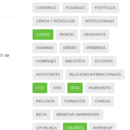
CONVENIOS
POSGRADO
POSTÍTULOS
CIENCIA Y TECNOLOGÍA
INSTITUCIONALES
CURSOS
INGRESO
GRADUADOS
EXÁMENES
GÉNERO
EFEMÉRIDES
21 de
HOMENAJES
BIBLIOTECA
DOCENTES
NODOCENTES
RELACIONES INTERNACIONALES
I + D
IITEA
IITAE
INGRESANTES
INCLUSIÓN
FORMACIÓN
CHARLAS
BECAS
BIENESTAR UNIVERSITARIO
LEY MICAELA
100 AÑOS
WORKSHOP