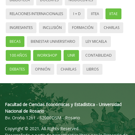
RELACIONES INTERNACIONALES
I + D
IITEA
IITAE
INGRESANTES
INCLUSIÓN
FORMACIÓN
CHARLAS
BECAS
BIENESTAR UNIVERSITARIO
LEY MICAELA
100 AÑOS
WORKSHOP
UNR
CONTABILIDAD
DEBATES
OPINIÓN
CHARLAS
LIBROS
Facultad de Ciencias Económicas y Estadística - Universidad
Nacional de Rosario
Bv. Oroño 1261 - S2000DSM - Rosario
Copyright © 2021. All Rights Reserved.