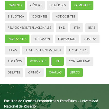
EXÁMENES
GÉNERO
EFEMÉRIDES
HOMENAJES
BIBLIOTECA
DOCENTES
NODOCENTES
RELACIONES INTERNACIONALES
I + D
IITEA
IITAE
INGRESANTES
INCLUSIÓN
FORMACIÓN
CHARLAS
BECAS
BIENESTAR UNIVERSITARIO
LEY MICAELA
100 AÑOS
WORKSHOP
UNR
CONTABILIDAD
DEBATES
OPINIÓN
CHARLAS
LIBROS
Facultad de Ciencias Económicas y Estadística - Universidad
Nacional de Rosario