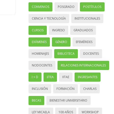
CONVENIOS
POSGRADO
POSTÍTULOS
CIENCIA Y TECNOLOGÍA
INSTITUCIONALES
CURSOS
INGRESO
GRADUADOS
EXÁMENES
GÉNERO
EFEMÉRIDES
HOMENAJES
BIBLIOTECA
DOCENTES
NODOCENTES
RELACIONES INTERNACIONALES
I + D
IITEA
IITAE
INGRESANTES
INCLUSIÓN
FORMACIÓN
CHARLAS
BECAS
BIENESTAR UNIVERSITARIO
LEY MICAELA
100 AÑOS
WORKSHOP