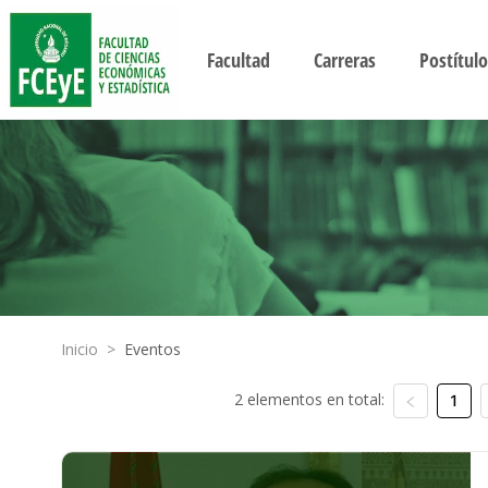
Facultad
Carreras
Postítulo
Inicio
>
Eventos
2 elementos en total:
1