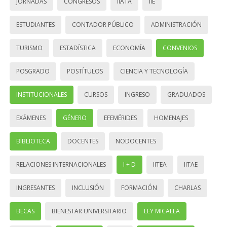
JORNADAS
CONGRESOS
IIATA
IIE
ESTUDIANTES
CONTADOR PÚBLICO
ADMINISTRACIÓN
TURISMO
ESTADÍSTICA
ECONOMÍA
CONVENIOS
POSGRADO
POSTÍTULOS
CIENCIA Y TECNOLOGÍA
INSTITUCIONALES
CURSOS
INGRESO
GRADUADOS
EXÁMENES
GÉNERO
EFEMÉRIDES
HOMENAJES
BIBLIOTECA
DOCENTES
NODOCENTES
RELACIONES INTERNACIONALES
I + D
IITEA
IITAE
INGRESANTES
INCLUSIÓN
FORMACIÓN
CHARLAS
BECAS
BIENESTAR UNIVERSITARIO
LEY MICAELA