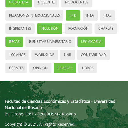
BIBLIOTECA
DOCENTES
NODOCENTES
RELACIONES INTERNACIONALES
I + D
IITEA
IITAE
INGRESANTES
INCLUSIÓN
FORMACIÓN
CHARLAS
BECAS
BIENESTAR UNIVERSITARIO
LEY MICAELA
100 AÑOS
WORKSHOP
UNR
CONTABILIDAD
DEBATES
OPINIÓN
CHARLAS
LIBROS
Facultad de Ciencias Económicas y Estadística - Universidad
Nacional de Rosario
Bv. Oroño 1261 - S2000DSM - Rosario
Copyright © 2021. All Rights Reserved.