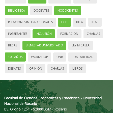
BIBLIOTECA
DOCENTES
NODOCENTES
RELACIONES INTERNACIONALES
I + D
IITEA
IITAE
INGRESANTES
INCLUSIÓN
FORMACIÓN
CHARLAS
BECAS
BIENESTAR UNIVERSITARIO
LEY MICAELA
100 AÑOS
WORKSHOP
UNR
CONTABILIDAD
DEBATES
OPINIÓN
CHARLAS
LIBROS
Facultad de Ciencias Económicas y Estadística - Universidad
Nacional de Rosario
Bv. Oroño 1261 - S2000DSM - Rosario