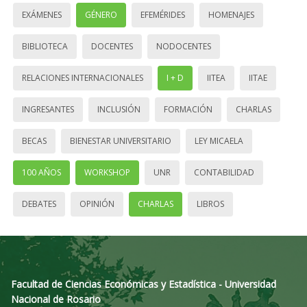
EXÁMENES
GÉNERO
EFEMÉRIDES
HOMENAJES
BIBLIOTECA
DOCENTES
NODOCENTES
RELACIONES INTERNACIONALES
I + D
IITEA
IITAE
INGRESANTES
INCLUSIÓN
FORMACIÓN
CHARLAS
BECAS
BIENESTAR UNIVERSITARIO
LEY MICAELA
100 AÑOS
WORKSHOP
UNR
CONTABILIDAD
DEBATES
OPINIÓN
CHARLAS
LIBROS
Facultad de Ciencias Económicas y Estadística - Universidad
Nacional de Rosario