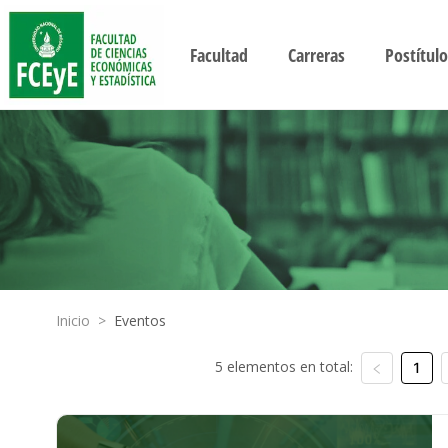
Facultad
Carreras
Postítulo
Inicio
>
Eventos
5 elementos en total:
1