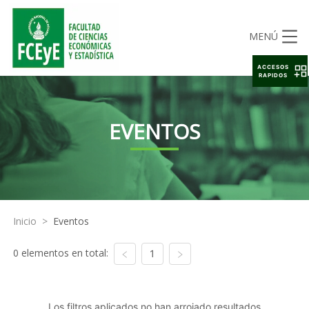
MENÚ
ACCESOS
RAPIDOS
EVENTOS
Inicio
>
Eventos
0 elementos en total:
1
Los filtros aplicados no han arrojado resultados