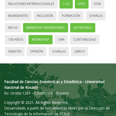
RELACIONES INTERNACIONALES
I + D
IITEA
IITAE
INGRESANTES
INCLUSIÓN
FORMACIÓN
CHARLAS
BECAS
BIENESTAR UNIVERSITARIO
LEY MICAELA
100 AÑOS
WORKSHOP
UNR
CONTABILIDAD
DEBATES
OPINIÓN
CHARLAS
LIBROS
Facultad de Ciencias Económicas y Estadística - Universidad
Nacional de Rosario
Bv. Oroño 1261 - S2000DSM - Rosario
Copyright © 2021. All Rights Reserved.
Desarrollado a partir de herramientas libres por la Dirección de
Tecnología de la Información de FCEyE