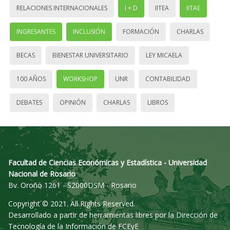
RELACIONES INTERNACIONALES
I + D
IITEA
IITAE
INGRESANTES
INCLUSIÓN
FORMACIÓN
CHARLAS
BECAS
BIENESTAR UNIVERSITARIO
LEY MICAELA
100 AÑOS
WORKSHOP
UNR
CONTABILIDAD
DEBATES
OPINIÓN
CHARLAS
LIBROS
Facultad de Ciencias Económicas y Estadística - Universidad
Nacional de Rosario
Bv. Oroño 1261 - S2000DSM - Rosario
Copyright © 2021. All Rights Reserved.
Desarrollado a partir de herramientas libres por la Dirección de
Tecnología de la Información de FCEyE