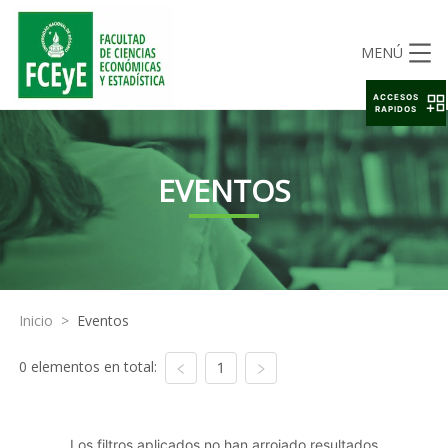
MENÚ
ACCESOS
RAPIDOS
EVENTOS
Inicio
>
Eventos
0 elementos en total:
1
Los filtros aplicados no han arrojado resultados