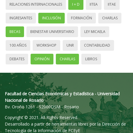
RELACIONES INTERNACIONALES
I + D
IITEA
IITAE
INGRESANTES
INCLUSIÓN
FORMACIÓN
CHARLAS
BECAS
BIENESTAR UNIVERSITARIO
LEY MICAELA
100 AÑOS
WORKSHOP
UNR
CONTABILIDAD
DEBATES
OPINIÓN
CHARLAS
LIBROS
Facultad de Ciencias Económicas y Estadística - Universidad
Nacional de Rosario
Bv. Oroño 1261 - S2000DSM - Rosario
Copyright © 2021. All Rights Reserved.
Desarrollado a partir de herramientas libres por la Dirección de
Tecnología de la Información de FCEyE