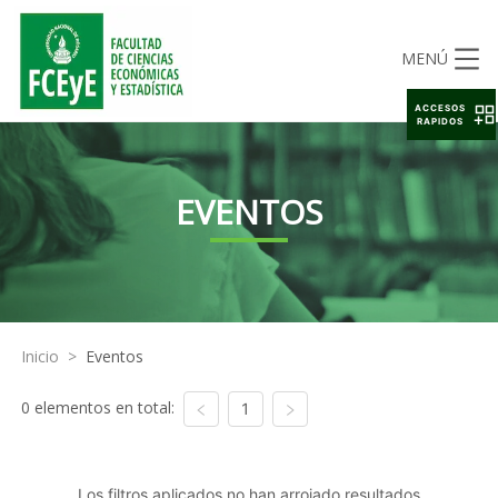
MENÚ
ACCESOS
RAPIDOS
EVENTOS
Inicio
>
Eventos
0 elementos en total:
1
Los filtros aplicados no han arrojado resultados