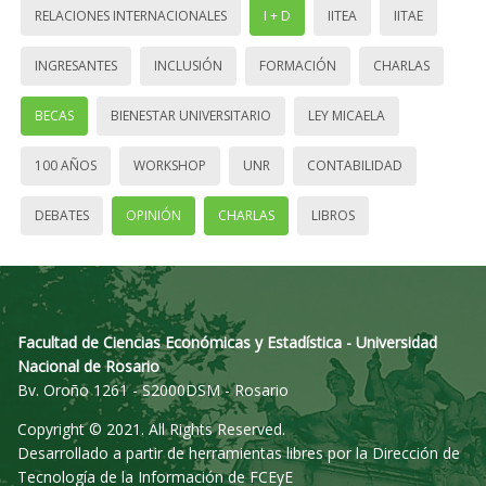
RELACIONES INTERNACIONALES
I + D
IITEA
IITAE
INGRESANTES
INCLUSIÓN
FORMACIÓN
CHARLAS
BECAS
BIENESTAR UNIVERSITARIO
LEY MICAELA
100 AÑOS
WORKSHOP
UNR
CONTABILIDAD
DEBATES
OPINIÓN
CHARLAS
LIBROS
Facultad de Ciencias Económicas y Estadística - Universidad
Nacional de Rosario
Bv. Oroño 1261 - S2000DSM - Rosario
Copyright © 2021. All Rights Reserved.
Desarrollado a partir de herramientas libres por la Dirección de
Tecnología de la Información de FCEyE