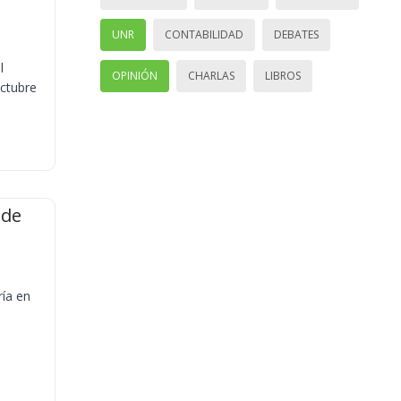
UNR
CONTABILIDAD
DEBATES
l
OPINIÓN
CHARLAS
LIBROS
octubre
 de
ría en