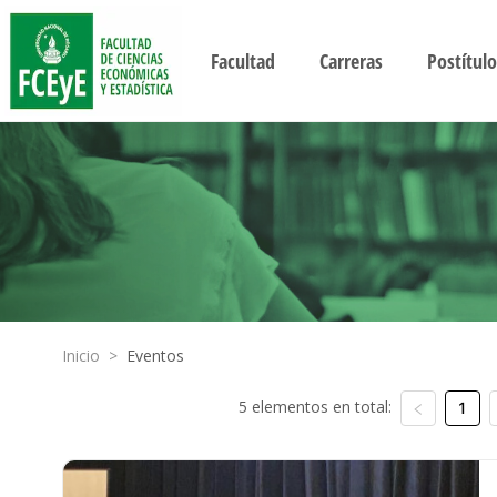
Facultad
Carreras
Postítulo
Inicio
>
Eventos
5 elementos en total:
1