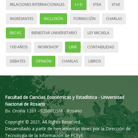
RELACIONES INTERNACIONALES
I + D
IITEA
IITAE
INGRESANTES
INCLUSIÓN
FORMACIÓN
CHARLAS
BECAS
BIENESTAR UNIVERSITARIO
LEY MICAELA
100 AÑOS
WORKSHOP
UNR
CONTABILIDAD
DEBATES
OPINIÓN
CHARLAS
LIBROS
Facultad de Ciencias Económicas y Estadística - Universidad
Nacional de Rosario
Bv. Oroño 1261 - S2000DSM - Rosario
Copyright © 2021. All Rights Reserved.
Desarrollado a partir de herramientas libres por la Dirección de
Tecnología de la Información de FCEyE