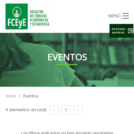
MENÚ
ACCESOS
RAPIDOS
EVENTOS
Inicio
>
Eventos
0 elementos en total:
1
Los filtros aplicados no han arrojado resultados