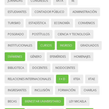
JORNADAS
CONGRESOS
IIATA
IIE
ESTUDIANTES
CONTADOR PÚBLICO
ADMINISTRACIÓN
TURISMO
ESTADÍSTICA
ECONOMÍA
CONVENIOS
POSGRADO
POSTÍTULOS
CIENCIA Y TECNOLOGÍA
INSTITUCIONALES
CURSOS
INGRESO
GRADUADOS
EXÁMENES
GÉNERO
EFEMÉRIDES
HOMENAJES
BIBLIOTECA
DOCENTES
NODOCENTES
RELACIONES INTERNACIONALES
I + D
IITEA
IITAE
INGRESANTES
INCLUSIÓN
FORMACIÓN
CHARLAS
BECAS
BIENESTAR UNIVERSITARIO
LEY MICAELA