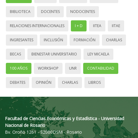
BIBLIOTECA
DOCENTES
NODOCENTES
RELACIONES INTERNACIONALES
I + D
IITEA
IITAE
INGRESANTES
INCLUSIÓN
FORMACIÓN
CHARLAS
BECAS
BIENESTAR UNIVERSITARIO
LEY MICAELA
100 AÑOS
WORKSHOP
UNR
CONTABILIDAD
DEBATES
OPINIÓN
CHARLAS
LIBROS
Facultad de Ciencias Económicas y Estadística - Universidad
Nacional de Rosario
Bv. Oroño 1261 - S2000DSM - Rosario