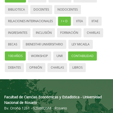
BIBLIOTECA
DOCENTES
NODOCENTES
RELACIONES INTERNACIONALES
I + D
IITEA
IITAE
INGRESANTES
INCLUSIÓN
FORMACIÓN
CHARLAS
BECAS
BIENESTAR UNIVERSITARIO
LEY MICAELA
100 AÑOS
WORKSHOP
UNR
CONTABILIDAD
DEBATES
OPINIÓN
CHARLAS
LIBROS
Facultad de Ciencias Económicas y Estadística - Universidad
Nacional de Rosario
Bv. Oroño 1261 - S2000DSM - Rosario