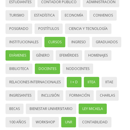
ESTUDIANTES
CONTADOR PÚBLICO
ADMINISTRACIÓN
TURISMO
ESTADÍSTICA
ECONOMÍA
CONVENIOS
POSGRADO
POSTÍTULOS
CIENCIA Y TECNOLOGÍA
INSTITUCIONALES
CURSOS
INGRESO
GRADUADOS
EXÁMENES
GÉNERO
EFEMÉRIDES
HOMENAJES
BIBLIOTECA
DOCENTES
NODOCENTES
RELACIONES INTERNACIONALES
I + D
IITEA
IITAE
INGRESANTES
INCLUSIÓN
FORMACIÓN
CHARLAS
BECAS
BIENESTAR UNIVERSITARIO
LEY MICAELA
100 AÑOS
WORKSHOP
UNR
CONTABILIDAD