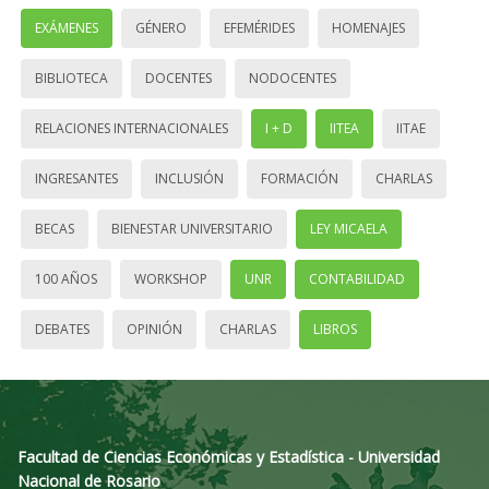
EXÁMENES
GÉNERO
EFEMÉRIDES
HOMENAJES
BIBLIOTECA
DOCENTES
NODOCENTES
RELACIONES INTERNACIONALES
I + D
IITEA
IITAE
INGRESANTES
INCLUSIÓN
FORMACIÓN
CHARLAS
BECAS
BIENESTAR UNIVERSITARIO
LEY MICAELA
100 AÑOS
WORKSHOP
UNR
CONTABILIDAD
DEBATES
OPINIÓN
CHARLAS
LIBROS
Facultad de Ciencias Económicas y Estadística - Universidad
Nacional de Rosario