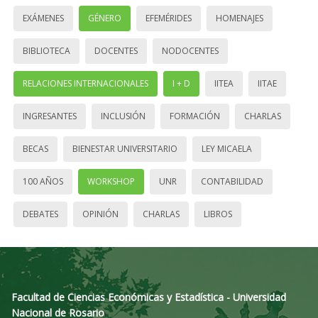
EXÁMENES
GÉNERO
EFEMÉRIDES
HOMENAJES
BIBLIOTECA
DOCENTES
NODOCENTES
RELACIONES INTERNACIONALES
I + D
IITEA
IITAE
INGRESANTES
INCLUSIÓN
FORMACIÓN
CHARLAS
BECAS
BIENESTAR UNIVERSITARIO
LEY MICAELA
100 AÑOS
WORKSHOP
UNR
CONTABILIDAD
DEBATES
OPINIÓN
CHARLAS
LIBROS
Facultad de Ciencias Económicas y Estadística - Universidad
Nacional de Rosario