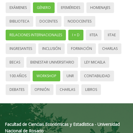
EXÁMENES
GÉNERO
EFEMÉRIDES
HOMENAJES
BIBLIOTECA
DOCENTES
NODOCENTES
RELACIONES INTERNACIONALES
I + D
IITEA
IITAE
INGRESANTES
INCLUSIÓN
FORMACIÓN
CHARLAS
BECAS
BIENESTAR UNIVERSITARIO
LEY MICAELA
100 AÑOS
WORKSHOP
UNR
CONTABILIDAD
DEBATES
OPINIÓN
CHARLAS
LIBROS
Facultad de Ciencias Económicas y Estadística - Universidad
Nacional de Rosario