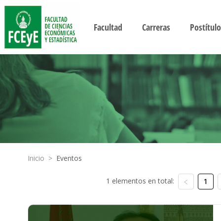
Facultad
Carreras
Postítulo
Inicio
>
Eventos
1 elementos en total:
1