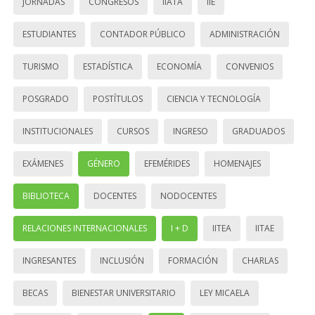
JORNADAS
CONGRESOS
IIATA
IIE
ESTUDIANTES
CONTADOR PÚBLICO
ADMINISTRACIÓN
TURISMO
ESTADÍSTICA
ECONOMÍA
CONVENIOS
POSGRADO
POSTÍTULOS
CIENCIA Y TECNOLOGÍA
INSTITUCIONALES
CURSOS
INGRESO
GRADUADOS
EXÁMENES
GÉNERO
EFEMÉRIDES
HOMENAJES
BIBLIOTECA
DOCENTES
NODOCENTES
RELACIONES INTERNACIONALES
I + D
IITEA
IITAE
INGRESANTES
INCLUSIÓN
FORMACIÓN
CHARLAS
BECAS
BIENESTAR UNIVERSITARIO
LEY MICAELA