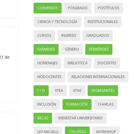
CONVENIOS
POSGRADO
POSTÍTULOS
CIENCIA Y TECNOLOGÍA
INSTITUCIONALES
CURSOS
INGRESO
GRADUADOS
EXÁMENES
GÉNERO
EFEMÉRIDES
21 de
HOMENAJES
BIBLIOTECA
DOCENTES
NODOCENTES
RELACIONES INTERNACIONALES
I + D
IITEA
IITAE
INGRESANTES
INCLUSIÓN
FORMACIÓN
CHARLAS
BECAS
BIENESTAR UNIVERSITARIO
LEY MICAELA
100 AÑOS
WORKSHOP