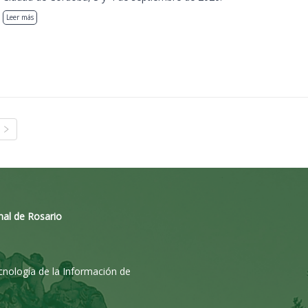
Leer más
nal de Rosario
ecnología de la Información de