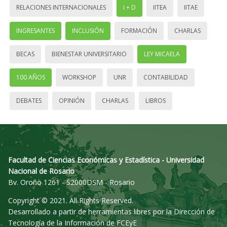
RELACIONES INTERNACIONALES
I + D
IITEA
IITAE
INGRESANTES
INCLUSIÓN
FORMACIÓN
CHARLAS
BECAS
BIENESTAR UNIVERSITARIO
LEY MICAELA
100 AÑOS
WORKSHOP
UNR
CONTABILIDAD
DEBATES
OPINIÓN
CHARLAS
LIBROS
Facultad de Ciencias Económicas y Estadística - Universidad
Nacional de Rosario
Bv. Oroño 1261 - S2000DSM - Rosario
Copyright © 2021. All Rights Reserved.
Desarrollado a partir de herramientas libres por la Dirección de
Tecnología de la Información de FCEyE