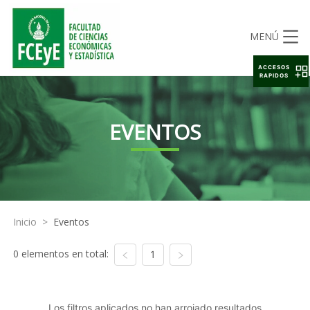
MENÚ
ACCESOS
RAPIDOS
EVENTOS
Inicio
>
Eventos
0 elementos en total:
1
Los filtros aplicados no han arrojado resultados