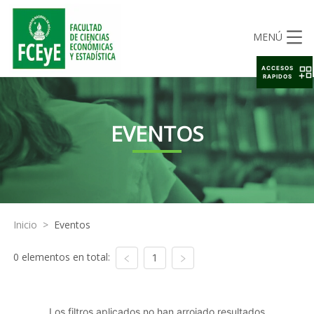
MENÚ
ACCESOS
RAPIDOS
EVENTOS
Inicio
>
Eventos
0 elementos en total:
1
Los filtros aplicados no han arrojado resultados