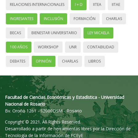
RELACIONES INTERNACIONALES
I + D
IITEA
IITAE
INGRESANTES
INCLUSIÓN
FORMACIÓN
CHARLAS
BECAS
BIENESTAR UNIVERSITARIO
LEY MICAELA
100 AÑOS
WORKSHOP
UNR
CONTABILIDAD
DEBATES
OPINIÓN
CHARLAS
LIBROS
Facultad de Ciencias Económicas y Estadística - Universidad
Nacional de Rosario
Bv. Oroño 1261 - S2000DSM - Rosario
Copyright © 2021. All Rights Reserved.
Desarrollado a partir de herramientas libres por la Dirección de
Tecnología de la Información de FCEyE