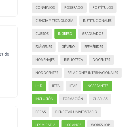
CONVENIOS
POSGRADO
POSTÍTULOS
CIENCIA Y TECNOLOGÍA
INSTITUCIONALES
CURSOS
INGRESO
GRADUADOS
EXÁMENES
GÉNERO
EFEMÉRIDES
21 de
HOMENAJES
BIBLIOTECA
DOCENTES
NODOCENTES
RELACIONES INTERNACIONALES
I + D
IITEA
IITAE
INGRESANTES
INCLUSIÓN
FORMACIÓN
CHARLAS
BECAS
BIENESTAR UNIVERSITARIO
LEY MICAELA
100 AÑOS
WORKSHOP