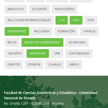
BIBLIOTECA
DOCENTES
NODOCENTES
RELACIONES INTERNACIONALES
I + D
IITEA
IITAE
INGRESANTES
INCLUSIÓN
FORMACIÓN
CHARLAS
BECAS
BIENESTAR UNIVERSITARIO
LEY MICAELA
100 AÑOS
WORKSHOP
UNR
CONTABILIDAD
DEBATES
OPINIÓN
CHARLAS
LIBROS
Facultad de Ciencias Económicas y Estadística - Universidad
Nacional de Rosario
Bv. Oroño 1261 - S2000DSM - Rosario