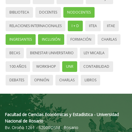
BIBLIOTECA
DOCENTES
NODOCENTES
RELACIONES INTERNACIONALES
I + D
IITEA
IITAE
INGRESANTES
INCLUSIÓN
FORMACIÓN
CHARLAS
BECAS
BIENESTAR UNIVERSITARIO
LEY MICAELA
100 AÑOS
WORKSHOP
UNR
CONTABILIDAD
DEBATES
OPINIÓN
CHARLAS
LIBROS
Facultad de Ciencias Económicas y Estadística - Universidad
Nacional de Rosario
Bv. Oroño 1261 - S2000DSM - Rosario