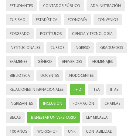
ESTUDIANTES
CONTADOR PÚBLICO
ADMINISTRACIÓN
TURISMO
ESTADÍSTICA
ECONOMÍA
CONVENIOS
POSGRADO
POSTÍTULOS
CIENCIA Y TECNOLOGÍA
INSTITUCIONALES
CURSOS
INGRESO
GRADUADOS
EXÁMENES
GÉNERO
EFEMÉRIDES
HOMENAJES
BIBLIOTECA
DOCENTES
NODOCENTES
RELACIONES INTERNACIONALES
I + D
IITEA
IITAE
INGRESANTES
INCLUSIÓN
FORMACIÓN
CHARLAS
BECAS
BIENESTAR UNIVERSITARIO
LEY MICAELA
100 AÑOS
WORKSHOP
UNR
CONTABILIDAD