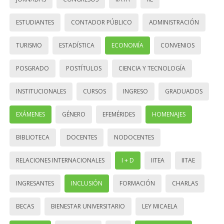
ESTUDIANTES
CONTADOR PÚBLICO
ADMINISTRACIÓN
TURISMO
ESTADÍSTICA
ECONOMÍA
CONVENIOS
POSGRADO
POSTÍTULOS
CIENCIA Y TECNOLOGÍA
INSTITUCIONALES
CURSOS
INGRESO
GRADUADOS
EXÁMENES
GÉNERO
EFEMÉRIDES
HOMENAJES
BIBLIOTECA
DOCENTES
NODOCENTES
RELACIONES INTERNACIONALES
I + D
IITEA
IITAE
INGRESANTES
INCLUSIÓN
FORMACIÓN
CHARLAS
BECAS
BIENESTAR UNIVERSITARIO
LEY MICAELA