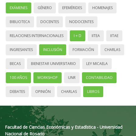
EXÁMENES
GÉNERO
EFEMÉRIDES
HOMENAJES
BIBLIOTECA
DOCENTES
NODOCENTES
RELACIONES INTERNACIONALES
I + D
IITEA
IITAE
INGRESANTES
INCLUSIÓN
FORMACIÓN
CHARLAS
BECAS
BIENESTAR UNIVERSITARIO
LEY MICAELA
100 AÑOS
WORKSHOP
UNR
CONTABILIDAD
DEBATES
OPINIÓN
CHARLAS
LIBROS
Facultad de Ciencias Económicas y Estadística - Universidad
Nacional de Rosario