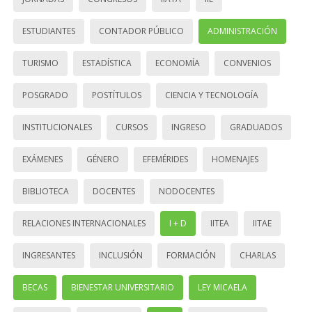
ESTUDIANTES
CONTADOR PÚBLICO
ADMINISTRACIÓN
TURISMO
ESTADÍSTICA
ECONOMÍA
CONVENIOS
POSGRADO
POSTÍTULOS
CIENCIA Y TECNOLOGÍA
INSTITUCIONALES
CURSOS
INGRESO
GRADUADOS
EXÁMENES
GÉNERO
EFEMÉRIDES
HOMENAJES
BIBLIOTECA
DOCENTES
NODOCENTES
RELACIONES INTERNACIONALES
I + D
IITEA
IITAE
INGRESANTES
INCLUSIÓN
FORMACIÓN
CHARLAS
BECAS
BIENESTAR UNIVERSITARIO
LEY MICAELA