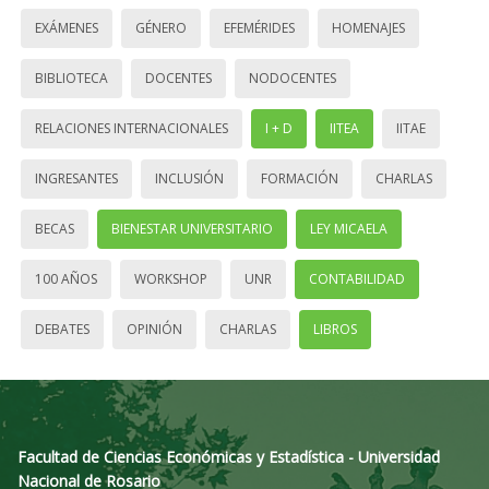
EXÁMENES
GÉNERO
EFEMÉRIDES
HOMENAJES
BIBLIOTECA
DOCENTES
NODOCENTES
RELACIONES INTERNACIONALES
I + D
IITEA
IITAE
INGRESANTES
INCLUSIÓN
FORMACIÓN
CHARLAS
BECAS
BIENESTAR UNIVERSITARIO
LEY MICAELA
100 AÑOS
WORKSHOP
UNR
CONTABILIDAD
DEBATES
OPINIÓN
CHARLAS
LIBROS
Facultad de Ciencias Económicas y Estadística - Universidad
Nacional de Rosario