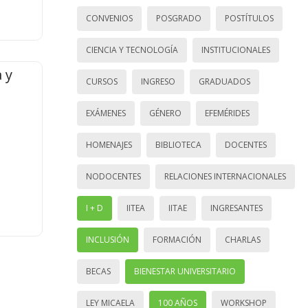
CONVENIOS
POSGRADO
POSTÍTULOS
CIENCIA Y TECNOLOGÍA
INSTITUCIONALES
 y
CURSOS
INGRESO
GRADUADOS
EXÁMENES
GÉNERO
EFEMÉRIDES
HOMENAJES
BIBLIOTECA
DOCENTES
NODOCENTES
RELACIONES INTERNACIONALES
I + D
IITEA
IITAE
INGRESANTES
INCLUSIÓN
FORMACIÓN
CHARLAS
BECAS
BIENESTAR UNIVERSITARIO
LEY MICAELA
100 AÑOS
WORKSHOP