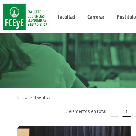
Facultad
Carreras
Postítulo
Inicio
>
Eventos
5 elementos en total:
1