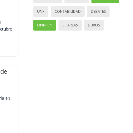
UNR
CONTABILIDAD
DEBATES
l
OPINIÓN
CHARLAS
LIBROS
octubre
 de
ría en