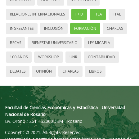
RELACIONES INTERNACIONALES
I + D
IITEA
IITAE
INGRESANTES
INCLUSIÓN
FORMACIÓN
CHARLAS
BECAS
BIENESTAR UNIVERSITARIO
LEY MICAELA
100 AÑOS
WORKSHOP
UNR
CONTABILIDAD
DEBATES
OPINIÓN
CHARLAS
LIBROS
Facultad de Ciencias Económicas y Estadística - Universidad
Nacional de Rosario
Bv. Oroño 1261 - S2000DSM - Rosario
Copyright © 2021. All Rights Reserved.