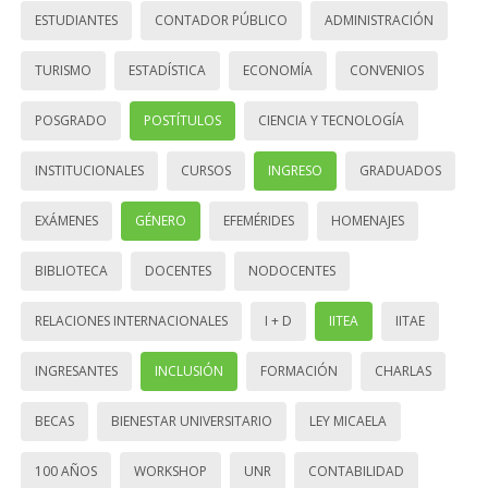
ESTUDIANTES
CONTADOR PÚBLICO
ADMINISTRACIÓN
TURISMO
ESTADÍSTICA
ECONOMÍA
CONVENIOS
POSGRADO
POSTÍTULOS
CIENCIA Y TECNOLOGÍA
INSTITUCIONALES
CURSOS
INGRESO
GRADUADOS
EXÁMENES
GÉNERO
EFEMÉRIDES
HOMENAJES
BIBLIOTECA
DOCENTES
NODOCENTES
RELACIONES INTERNACIONALES
I + D
IITEA
IITAE
INGRESANTES
INCLUSIÓN
FORMACIÓN
CHARLAS
BECAS
BIENESTAR UNIVERSITARIO
LEY MICAELA
100 AÑOS
WORKSHOP
UNR
CONTABILIDAD